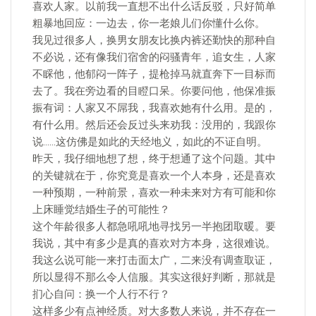
喜欢人家。以前我一直想不出什么话反驳，只好简单
粗暴地回应：一边去，你一老娘儿们你懂什么你。
我见过很多人，换男女朋友比换内裤还勤快的那种自
不必说，还有像我们宿舍的闷骚青年，追女生，人家
不睬他，他郁闷一阵子，提枪掉马就直奔下一目标而
去了。我在旁边看的目瞪口呆。你要问他，他保准振
振有词：人家又不屌我，我喜欢她有什么用。是的，
有什么用。然后还会反过头来劝我：没用的，我跟你
说……这仿佛是如此的天经地义，如此的不证自明。
昨天，我仔细地想了想，终于想通了这个问题。其中
的关键就在于，你究竟是喜欢一个人本身，还是喜欢
一种预期，一种前景，喜欢一种未来对方有可能和你
上床睡觉结婚生子的可能性？
这个年龄很多人都急吼吼地寻找另一半抱团取暖。要
我说，其中有多少是真的喜欢对方本身，这很难说。
我这么说可能一来打击面太广，二来没有调查取证，
所以显得不那么令人信服。其实这很好判断，那就是
扪心自问：换一个人行不行？
这样多少有点神经质。对大多数人来说，并不存在一