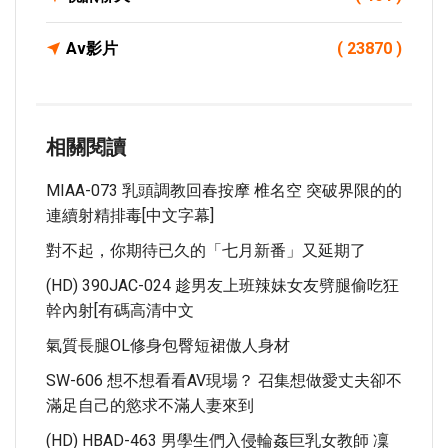
Av影片
( 23870 )
相關閱讀
MIAA-073 乳頭調教回春按摩 椎名空 突破界限的的
連續射精排毒[中文字幕]
對不起，你期待已久的「七月新番」又延期了
(HD) 390JAC-024 趁男友上班辣妹女友劈腿偷吃狂
幹內射[有碼高清中文
氣質長腿OL修身包臀短裙傲人身材
SW-606 想不想看看AV現場？ 召集想做愛丈夫卻不
滿足自己的慾求不滿人妻來到
(HD) HBAD-463 男學生們入侵輪姦巨乳女教師 凜