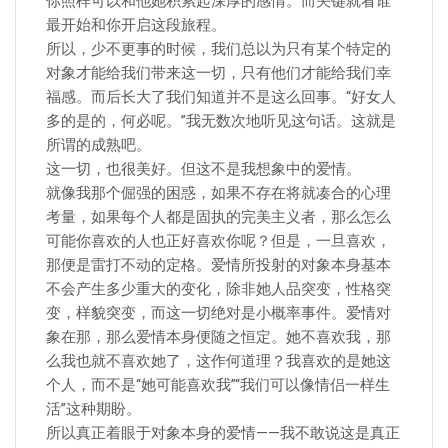
你照样可以和他她积累起深厚的感情。而关键就看谁
最开始和你开启这段旅程。
所以，少不更事的时候，我们总以为只有某个特定的
对象才能给我们带来这一切，只有他们才能给我们幸
福感。而后长大了我们知道并不是这么回事。“好女人
多的是的，何必呢。”我无数次地听见这句话。这就是
所谓的成熟吧。
这一切，也很美好。但这不是我想象中的爱情。
就像我那个倔强的困惑，如果不存在将就凑合的心理
考量，如果每个人都是固执的完美主义者，那么怎么
可能你喜欢的人也正好喜欢你呢？但是，一旦喜欢，
那便是雷打不动的定格。爱情所投射的对象本身基本
不会产生多少重大的变化，除非她人品突变，性格突
变，样貌突变，而这一切绝对是小概率事件。爱情对
象在那，那么爱情本身便随之恒定。她不喜欢我，那
么我也就不喜欢她了，这作何道理？我喜欢的是她这
个人，而不是“她可能喜欢我”“我们可以像情侣一样生
活”这种期盼。
所以真正着眼于对象本身的爱情——我不敢说这是真正