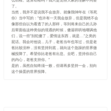
么幼稚。这算幼稚吗？我只是觉得大家的理解不同罢
了。
当然，我并不是说我不会放弃。就像我08年在《等死
你》当中写的：“也许有一天我会放弃，但是我绝不会
像那些自以为看透了的人那样，等到将来自己的儿孙
后辈面临这种类似的境遇的时候，傻逼哄哄地嘲讽他
们，说一些“别犯傻了，爱情这东西，就是……”之类的
屁话。我会对他说，儿子，老爸当年也等过，但是老
爸比较没种，没有坚持到底，就向这个急躁的世界缴
械投降了。希望你比老爸有出息。去吧，坚持你自己
的内心，老爸支持你。”
是的，虽然自知终须一败，但请再多坚持一会，别向
这个操蛋的世界投降。