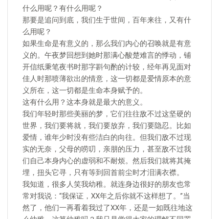
什么用呢？有什么用呢？
那要是追问到底，我们生于世间，百年来往，又有什
么用呢？
如果生命是有意义的，那么我们内心的召唤就是有意
义的。午夜梦回想到她时那满心酸楚难言的悸动，铺
开信纸秉笔夜书时那字斟句酌的计较，经年再见面对
佳人时那喷薄欲出的情意，这一切都是爱情原本的意
义所在，这一切都是生命本身赋予的。
这有什么用？这本身就是最大的意义。
我们年轻时那些美丽的梦，它们往往敌不过这坚硬的
世界，我们要将就，我们要放弃，我们要隐忍。比如
爱情，谁年少时没有些洁白的向往。但我们敌不过现
实的无奈，父母的唠叨，亲朋的压力，甚至敌不过我
们自己本身内心的虚弱和不耐烦。然后我们就将其掩
埋，扭头它寻，只有等到回首前尘时才泪满衣襟。
我知道，很多人笑我幼稚。就连身边很好的朋友也常
常对我说：“我保证，XX年之后你就不这样想了。”当
然了，他们一再看着我过了XX年，还是一如既往地这