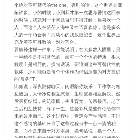
个绝对不可替代的the one。否则的话，这个世界会麻
烦许多。小的时候，小到我才第一次思考爱情这回事
的时候，我就对一个问题百思不得其解：你喜欢一个
人，而这个人在茫茫人海中又恰巧喜欢你，这是多么
大的一个巧合啊！而幼小的我放眼望去，这个世界上
充斥着不可胜数的一对对巧合。
要解释这样一件事，只能说明，在大多数人眼里，另
一半绝不是不可替代的。而每一个个体的特质，很大
程度上是相异的。换句话说，要追溯这种可替代性的
载体，那可能就是每个个体作为伴侣所能为对方提供
的“服务”了。
比如说，深夜陪你聊天，闲暇陪你娱乐，工作学习相
互鼓励，人情冷暖相互慰藉，生理需要相互解决。然
后买房结婚，构筑家庭，生儿育女，传宗接代。老了
之后相互扶持，终了一生。这些都只是些伴侣给你带
来的效用而已。这个过程中，肯定会产生感情，不过
这个感情的基础来自于这些过程当中一点一滴的积
累，而不是来自于对方本身。换句话说，换一个人，