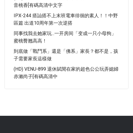
音桃香[有碼高清中文字
IPX-244 搭訕搭不上末班電車徘徊的素人！！中野
區篇 出道10周年第一次逆搭
同事找我去她家玩...一开房间「变成一只小母狗」
蜜桃臀翘高高！
到底做「戰鬥系」還是「佛系」家長？都不是，孩
子需要家長這樣做
(HD) VENU-899 退休賦閒在家的超色公公玩弄媳婦
赤瀨尚子[有碼高清中