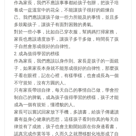
作為家長，我們不應該事事都給孩子包辦，把孩子培
養成一盆溫室中的花朵，不能讓孩子很好的鍛煉自
己。我們應該讓孩子做一些力所能及的事情，並且多
多鼓勵孩子，讓孩子有面對困難的勇氣。
對於一些小事，比如自己穿衣服，幫媽媽打掃家務，
家長也應該適度放手，讓孩子多干多做，時間長了孩
子自然會形成很好的自律性。
2. 成為值得學習的榜樣
作為家長，我們應該以身作則。家長是孩子的一面鏡
子，如果家長本身就不能形成很好的自律性，那麼孩
子看在眼裡，記在心裡，有樣學樣，也會成長為一個
不守規矩，沒有方圓的人。
只有家長帶頭自律，每天自己的事情自己做，學會控
制自己的脾氣，成為孩子值得學習的榜樣，孩子才能
成為一個有規矩，懂禮貌的人。
家長可以嘗試回家放下手機，多讀書，給孩子傳遞讀
書有益身心健康的思想，這樣孩子看到你真的每天自
律並有了成效，孩子也會主動開始跟在你身邊看書，
認真完成作業等等，久而久之就潛移默化地形成了自