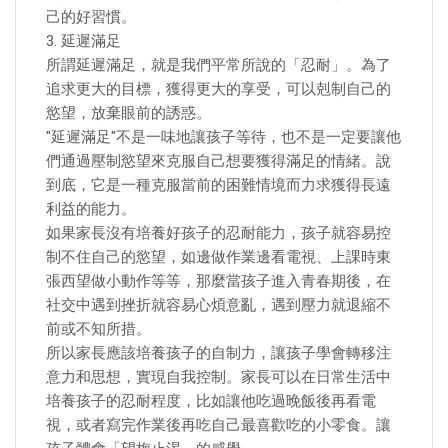
己的好習慣。
3. 延遲滿足
所謂延遲滿足，就是我們平常所說的「忍耐」。為了
追求更大的目標，獲得更大的享受，可以剋制自己的
慾望，放棄眼前的誘惑。
"延遲滿足"不是一味地讓孩子等待，也不是一定要讓他
們通過壓制慾望來克服自己想要獲得滿足的情緒。說
到底，它是一種克服當前的困難情境而力求獲得長遠
利益的能力。
如果家長沒有培養好孩子的忍耐能力，孩子就容易控
制不住自己的慾望，如邊做作業邊看電視、上課時東
張西望做小動作等等，那麼當孩子進入青春期後，在
社交中遇到挫折就容易心煩意亂，遇到壓力就退縮不
前或不知所措。
所以家長應該培養孩子的自制力，讓孩子學會轉移注
意力和思想，實現自我控制。家長可以在日常生活中
培養孩子的忍耐程度，比如讓他吃過晚飯後再看電
視，或者寫完作業後再吃自己最喜歡吃的小零食。讓