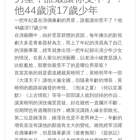
他44歲演17歲少年
一把年紀還在演偶像劇的男星，誰最讓你受不了？他
44歲演17歲少年
在演藝圈中，由於受眾群體的原因，每年播出的影視
劇大多是青春題材為主，而上了年紀的演員為了自己
的演藝事業，經常就會出現一把年紀卻出演少年少女
的情況。在新人輩出的演藝圈，以老演小確實是讓人
比較尷尬，那麼你最受不了的是哪位男星呢？
首當其衝的就是霸道總裁黃曉明了，黃曉明早年一部
《大漢天子》讓他火遍全國，但隨著年齡的增長，黃
曉明的戲路卻越發的奇怪。《泡沫之夏》《何以笙簫
默》《上古情歌》等等一部部讓人尬到頭掉的作品，
讓黃曉明的演技備受質疑。好在雖然一直爛片不斷，
但期間也有過幾部佳作，總算沒讓路人緣全部敗光。
第二位是鍾漢良，鍾漢良也是不老男神之一，年齡的
增長並沒有讓他的顏值有太大的變化。雖然經常活躍
在偶像劇中，但是隨著參演《後會無期》《捉妖記》