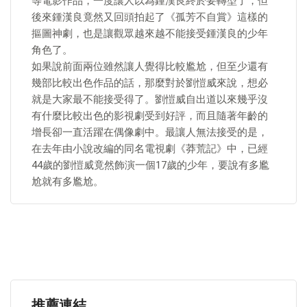
等電影作品，一度讓人以為鍾漢良終於要轉型了，但
後來鍾漢良竟然又回頭拍起了《孤芳不自賞》這樣的
摳圖神劇，也是讓觀眾越來越不能接受鍾漢良的少年
角色了。
如果說前面兩位雖然讓人覺得比較尷尬，但至少還有
幾部比較出色作品的話，那麼對於劉愷威來說，想必
就是大家最不能接受得了。劉愷威自出道以來幾乎沒
有什麼比較出色的影視劇受到好評，而且隨著年齡的
增長卻一直活躍在偶像劇中。最讓人無法接受的是，
在去年由小說改編的同名電視劇《莽荒記》中，已經
44歲的劉愷威竟然飾演一個17歲的少年，要說有多尷
尬就有多尷尬。
推薦連結