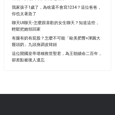
我家孩子1歲了，為啥還不會寫1234？這位爸爸，
你也太著急了
聊天ut聊天-怎麼跟喜歡的女生聊天？知道這些，
輕鬆把她領回家
有腿有奶有屁股？怎麼不可能「歐美肥臀+渾圓大
饅頭奶」九頭身調皮韓妞
這位開國皇帝堪稱救世聖君，為王朝續命二百年，
卻差點被後人遺忘