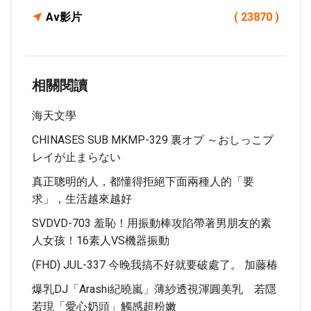
Av影片
( 23870 )
相關閱讀
海天文學
CHINASES SUB MKMP-329 裏オプ ～おしっこプ
レイが止まらない
真正聰明的人，都懂得拒絕下面兩種人的「要
求」，生活越來越好
SVDVD-703 羞恥！用振動棒攻陷帶著男朋友的素
人女孩！16素人VS機器振動
(FHD) JUL-337 今晚我搞不好就要破處了。 加藤椿
爆乳DJ「Arashi紀曉嵐」薄紗透視渾圓美乳 若隱
若現「愛心奶頭」觸感超粉嫩