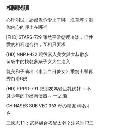
相關閱讀
心理測試：憑感覺你愛上了哪一塊草坪？測
你內心的凈土在哪裡
[FHD] STARS-729 雖然平常態度冷淡，但性
愛的相容超合拍，互相只要求
(HD) NNPJ-422 現役素人美女與大叔散步
留級中的找乾爹婊子女大生進入
筧美和子演出《東京白日夢女》乘勢出擊再
秀白滑G奶
(HD) PPPD-791 把朋友媽變巨乳奴隸 ～不
良少年的中出肉便器～ 一之瀨
CHINASES SUB VEC-363 母の親友 岬あず
さ
三國志11：武將組合搭配太弱？注意別犯三