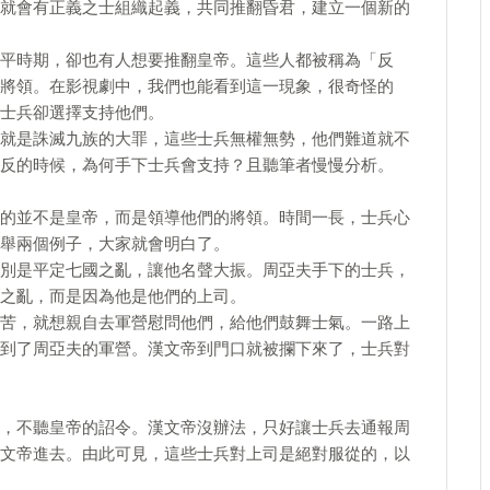
就會有正義之士組織起義，共同推翻昏君，建立一個新的
平時期，卻也有人想要推翻皇帝。這些人都被稱為「反
將領。在影視劇中，我們也能看到這一現象，很奇怪的
士兵卻選擇支持他們。
就是誅滅九族的大罪，這些士兵無權無勢，他們難道就不
反的時候，為何手下士兵會支持？且聽筆者慢慢分析。
的並不是皇帝，而是領導他們的將領。時間一長，士兵心
舉兩個例子，大家就會明白了。
別是平定七國之亂，讓他名聲大振。周亞夫手下的士兵，
之亂，而是因為他是他們的上司。
苦，就想親自去軍營慰問他們，給他們鼓舞士氣。一路上
到了周亞夫的軍營。漢文帝到門口就被攔下來了，士兵對
，不聽皇帝的詔令。漢文帝沒辦法，只好讓士兵去通報周
文帝進去。由此可見，這些士兵對上司是絕對服從的，以