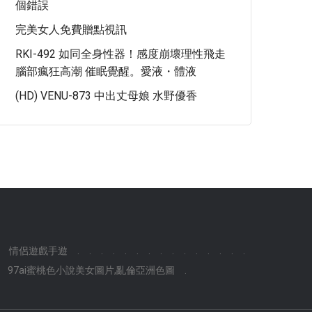
個錯誤
完美女人免費贈點視訊
RKI-492 如同全身性器！感度崩壞理性飛走
腦部瘋狂高潮 催眠覺醒。愛液・體液
(HD) VENU-873 中出丈母娘 水野優香
情侶遊戲手遊
.
.
.
.
.
.
.
.
.
.
.
.
.
.
.
97ai蜜桃色小說美女圖片,亂倫亞洲色圖
.