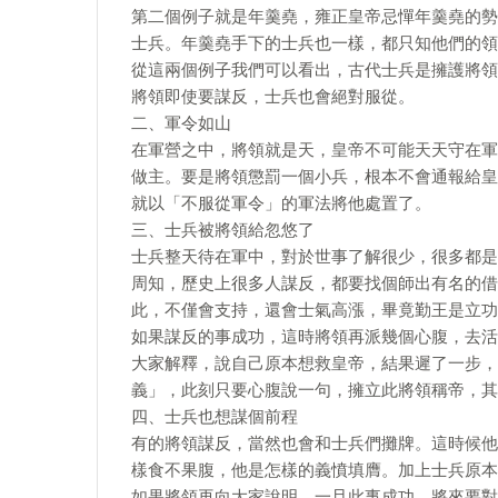
第二個例子就是年羹堯，雍正皇帝忌憚年羹堯的勢
士兵。年羹堯手下的士兵也一樣，都只知他們的領
從這兩個例子我們可以看出，古代士兵是擁護將領
將領即使要謀反，士兵也會絕對服從。
二、軍令如山
在軍營之中，將領就是天，皇帝不可能天天守在軍
做主。要是將領懲罰一個小兵，根本不會通報給皇
就以「不服從軍令」的軍法將他處置了。
三、士兵被將領給忽悠了
士兵整天待在軍中，對於世事了解很少，很多都是
周知，歷史上很多人謀反，都要找個師出有名的借
此，不僅會支持，還會士氣高漲，畢竟勤王是立功
如果謀反的事成功，這時將領再派幾個心腹，去活
大家解釋，說自己原本想救皇帝，結果遲了一步，
義」，此刻只要心腹說一句，擁立此將領稱帝，其
四、士兵也想謀個前程
有的將領謀反，當然也會和士兵們攤牌。這時候他
樣食不果腹，他是怎樣的義憤填膺。加上士兵原本
如果將領再向大家說明，一旦此事成功，將來要對