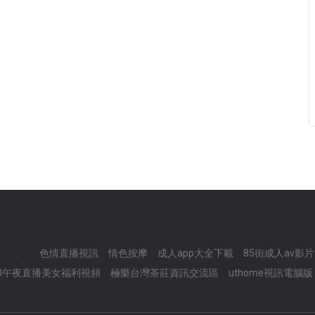
.
.
.
色情直播視訊
情色按摩
成人app大全下載
85街成人av影片
83午夜直播美女福利視頻
極樂台灣茶莊資訊交流區
uthome視訊電腦版