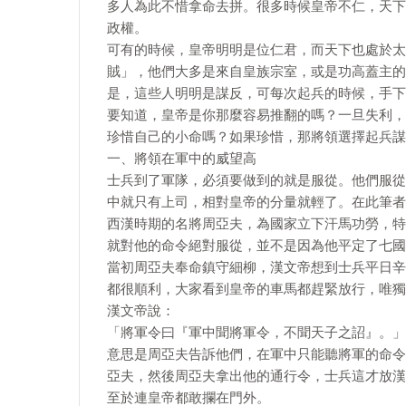
多人為此不惜拿命去拼。很多時候皇帝不仁，天下
政權。
可有的時候，皇帝明明是位仁君，而天下也處於太
賊」，他們大多是來自皇族宗室，或是功高蓋主的
是，這些人明明是謀反，可每次起兵的時候，手下
要知道，皇帝是你那麼容易推翻的嗎？一旦失利，
珍惜自己的小命嗎？如果珍惜，那將領選擇起兵謀
一、將領在軍中的威望高
士兵到了軍隊，必須要做到的就是服從。他們服從
中就只有上司，相對皇帝的分量就輕了。在此筆者
西漢時期的名將周亞夫，為國家立下汗馬功勞，特
就對他的命令絕對服從，並不是因為他平定了七國
當初周亞夫奉命鎮守細柳，漢文帝想到士兵平日辛
都很順利，大家看到皇帝的車馬都趕緊放行，唯獨
漢文帝說：
「將軍令曰『軍中聞將軍令，不聞天子之詔』。」
意思是周亞夫告訴他們，在軍中只能聽將軍的命令
亞夫，然後周亞夫拿出他的通行令，士兵這才放漢
至於連皇帝都敢攔在門外。