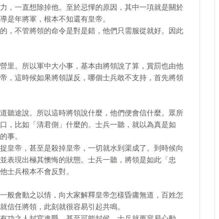
力，一直想除掉他。至於忌憚的原因，其中一項就是關於
導是年將軍，根本不知還有皇帝。
的，不管將領的命令是對是錯，他們只需服從就好。因此
營里。所以軍中大小事，基本由將領說了算，賞罰也由他
帝，這時候如果將領謀反，哪個士兵敢不支持，首先將領
道聽途說。所以這時將領說什麼，他們便會信什麼。眾所
口，比如「清君側」什麼的。士兵一聽，就以為真是如
的事。
捉皇帝，甚至是殺掉皇帝，一切就水到渠成了。到時候向
並表現出極其懊悔的狀態。士兵一聽，將領是如此「忠
他士兵根本不會反對。
一般會動之以情，向大家解釋皇帝怎樣昏庸無道，百姓怎
就信任將領，此刻就很容易引起共鳴。
有功之人封官進爵，甚至可能封侯，士兵就更容易心動