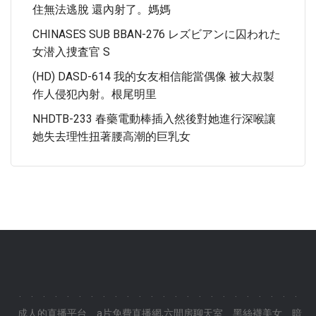
住無法逃脫 還內射了。媽媽
CHINASES SUB BBAN-276 レズビアンに囚われた
女潜入捜査官 S
(HD) DASD-614 我的女友相信能當偶像 被大叔製
作人侵犯內射。根尾明里
NHDTB-233 春藥電動棒插入然後對她進行深喉讓
她失去理性扭著腰高潮的巨乳女
.
.
.
.
.
.
.
.
.
.
.
.
.
.
.
.
.
.
.
.
.
.
.
.
成人的直播平台
a片免費直播網,六間房聊天室
黑絲襪美女
暗