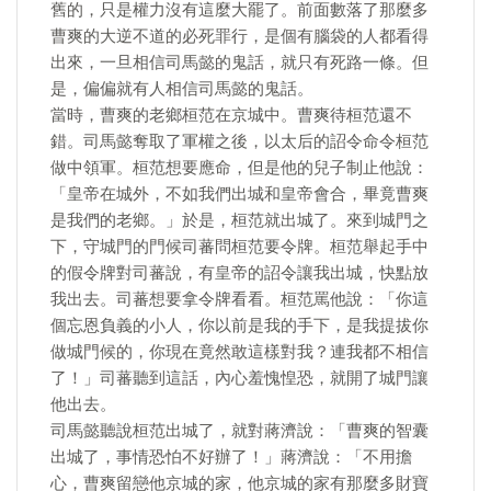
舊的，只是權力沒有這麼大罷了。前面數落了那麼多
曹爽的大逆不道的必死罪行，是個有腦袋的人都看得
出來，一旦相信司馬懿的鬼話，就只有死路一條。但
是，偏偏就有人相信司馬懿的鬼話。
當時，曹爽的老鄉桓范在京城中。曹爽待桓范還不
錯。司馬懿奪取了軍權之後，以太后的詔令命令桓范
做中領軍。桓范想要應命，但是他的兒子制止他說：
「皇帝在城外，不如我們出城和皇帝會合，畢竟曹爽
是我們的老鄉。」於是，桓范就出城了。來到城門之
下，守城門的門候司蕃問桓范要令牌。桓范舉起手中
的假令牌對司蕃說，有皇帝的詔令讓我出城，快點放
我出去。司蕃想要拿令牌看看。桓范罵他說：「你這
個忘恩負義的小人，你以前是我的手下，是我提拔你
做城門候的，你現在竟然敢這樣對我？連我都不相信
了！」司蕃聽到這話，內心羞愧惶恐，就開了城門讓
他出去。
司馬懿聽說桓范出城了，就對蔣濟說：「曹爽的智囊
出城了，事情恐怕不好辦了！」蔣濟說：「不用擔
心，曹爽留戀他京城的家，他京城的家有那麼多財寶