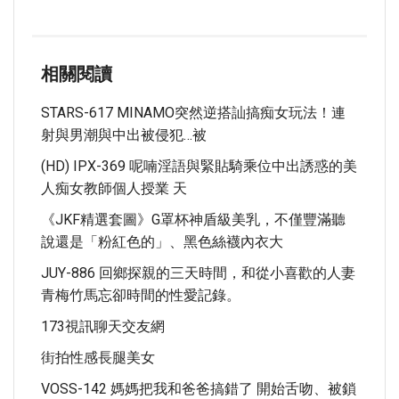
相關閱讀
STARS-617 MINAMO突然逆搭訕搞痴女玩法！連
射與男潮與中出被侵犯…被
(HD) IPX-369 呢喃淫語與緊貼騎乘位中出誘惑的美
人痴女教師個人授業 天
《JKF精選套圖》G罩杯神盾級美乳，不僅豐滿聽
說還是「粉紅色的」、黑色絲襪內衣大
JUY-886 回鄉探親的三天時間，和從小喜歡的人妻
青梅竹馬忘卻時間的性愛記錄。
173視訊聊天交友網
街拍性感長腿美女
VOSS-142 媽媽把我和爸爸搞錯了 開始舌吻、被鎖