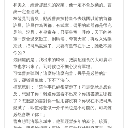
和美女，經營那麼久的家業，他一定不會放棄的。曹
爽一定會進城。」
桓范見到曹爽，勸說曹爽挾持皇帝去魏國以前的首都
許昌。許昌作為舊都，有武庫，備用的武器都是很充
足的。況且，有皇帝在，只要皇帝一呼喚，天下的將
軍一定會過來勤王。到時候，帶著大軍，再攻入洛陽
京城，把司馬懿滅了。只要有皇帝在手上，誰敢不聽
你的？
最關鍵的是，我出來的時候，把調配糧食的大司農印
章也拿出來了。到時候也不擔心沒有軍糧。
可憐曹爽聽到了這麼好這麼完善，幾乎是必勝的計
策，卻猶猶豫豫，下不了決心。
桓范罵到：「這件事已經很清楚了！司馬懿就是想造
反，想滅了你！難道你還看不出來？你讀書讀去哪裡
了？怎麼讀的書對你一點用都沒有？你現在不把司馬
懿滅了，即使你想做一介平民也是不可能的。司馬懿
必然會殺了你！」
曹爽想到洛陽京城中，他那經營多年的豪宅、珍寶、