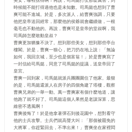
美女，哪裡捨得啊！再說，司馬懿打仗那麼厲害，到
時候能不能打得過他也是未知數。司馬懿也想到了曹
爽可能不進城。於是，多次派人，給曹爽強調，只要
他把皇帝送回經常，那麼他的侯爺就會繼續做，一根
毫毛也不動他的。再說，曹爽可是皇帝的堂叔啊，我
司馬師怎麼敢動皇叔？
曹爽更加猶豫不決了。想到那些美女，想到那些亭台
樓閣。於是，曹爽一狠心，把刀扔在地上說：「無論
如何，我回京城，至少也是個富翁！」於是曹爽寫了
一封信給司馬懿，同意了司馬懿的提議，送皇帝回了
皇宮。
曹爽一回到家，司馬懿就派兵團團圍住了他家。最狠
的是，司馬懿還派人在房子的四個角建了塔樓，觀察
曹爽兄弟的一舉一動。萬一曹爽家有個什麼地道，讓
他跑了就不好了。司馬懿這個人果然是老謀深算，思
維密不透風啊！
曹爽後悔了！於是他拿著彈石到後花園中，想對看守
他的士兵攻擊。士兵們就高聲大叫：「那個被罷免的
大將軍，你趕緊回去，不準出來！」曹爽坐在家裡悶