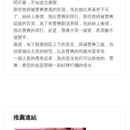
悶不樂，不知道怎麼辦。
那些曾經被曹爽整過的官員，現在都出來落井下石
了。紛紛上奏摺，指出曹爽的罪行。那些曾經被曹爽
提拔的官員，為了和曹爽劃清界限，也紛紛上奏摺，
指出曹爽的罪行。於是，曹爽大罪一籮筐，死罪數不
過雙手。
最後，為了順應朝廷上下的意見，誅滅曹爽三族，包
括那個出主意的桓范，以及曹爽的同黨何晏等等。
一個人真的愚笨起來，真的是沒有葯可以救他的。曹
爽，典型的就是那種一副好牌打爛的懦夫。
推薦連結