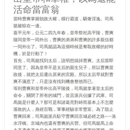
活命當富翁
當時曹爽掌握朝政大權，橫行霸道，驕奢淫逸。司馬
懿被晾在一邊。
嘉平元年，公元二四九年春，皇帝祭祀高平陵，曹爽
隨同皇帝一同外出，曹爽的弟弟和曹爽的許多親信都
一同外出了。司馬懿認為這個時候是奪取政權的好時
機，於是行動了！
首先，司馬懿找到太后，說明想搞掉曹爽。太后當即
同意了。因為皇帝不是太后的親生兒子，所以曹爽當
政後，就把太后遷出原來的宮殿。所以太后早就對曹
爽不滿意了，只是沒有找到機會整他而已。
等到曹爽和皇帝外出高平陵後，司馬懿拿著皇太后的
命令，關閉了所有的城門，並且派兵佔據了武庫。司
馬懿是什麼人？那可是和諸葛亮對峙而基本上不怎麼
落敗的人，身經百戰，軍事經驗非常豐富。為了阻止
曹爽回來，司馬懿派兵駐守曹爽回京城必經之路——洛
水浮橋。京城內也還有曹爽的兵營。但司馬懿馬上命