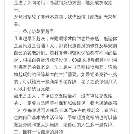
是應了那句老話：春蠶到死絲方盡，蠟炬成灰淚始
干。
既然指望兒子養老不靠譜，我們如何才能做到老來無
憂。
一、養老規劃要趁早
凡事趕早不趕晚，未雨綢繆才能防患於未然。無論你
是農民還是普通工人，都要根據自身的條件及早規劃
自己的養老計劃。農村養老和醫療保險都有不同的檔
次，根據自身經濟狀況投保，60歲以後每個月也能領
到幾百元的養老金，加上農村自己種糧食和菜，這點
錢起碼能夠保障基本的生活需要。如果經濟寬裕一點
的，可以補充一些商業養老保險，老了之後每個月又
可以多領幾百元錢。
如果是工人，有單位交五險最好，沒有單位交保險
的，一定要自己購買社保和城鎮醫保。養老保險繳滿
15年後每個月可以領取1000元左右的養老金，這筆錢
也夠自己基本的生活保障。手頭經濟寬裕的也可以補
充意外險和重大疾病險，給自己的人生多一層保障。
二、擁有一個健康的身體