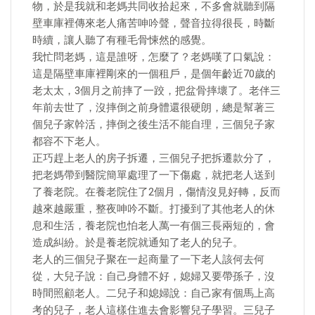
物，於是我就和老媽共同收拾起來，不多會就聽到隔
壁車庫裡傳來老人痛苦呻吟聲，聲音拉得很長，時斷
時續，讓人聽了有種毛骨悚然的感覺。
我忙問老媽，這是誰呀，怎麼了？老媽嘆了口氣說：
這是隔壁車庫裡剛來的一個租戶，是個年齡近70歲的
老太太，3個月之前摔了一跤，把盆骨摔壞了。老伴三
年前去世了，沒摔倒之前身體還很硬朗，總是幫著三
個兒子家幹活，摔倒之後生活不能自理，三個兒子家
都容不下老人。
正巧趕上老人的房子拆遷，三個兒子把拆遷款分了，
把老媽帶到醫院簡單處理了一下傷處，就把老人送到
了養老院。在養老院住了2個月，傷情沒見好轉，反而
越來越嚴重，整夜呻吟不斷。打擾到了其他老人的休
息和生活，養老院也怕老人萬一有個三長兩短的，會
造成糾紛。於是養老院就通知了老人的兒子。
老人的三個兒子聚在一起商量了一下老人該何去何
從，大兒子說：自己身體不好，媳婦又要帶孫子，沒
時間照顧老人。二兒子和媳婦說：自己家有個馬上高
考的兒子，老人這樣住進去會影響兒子學習。三兒子