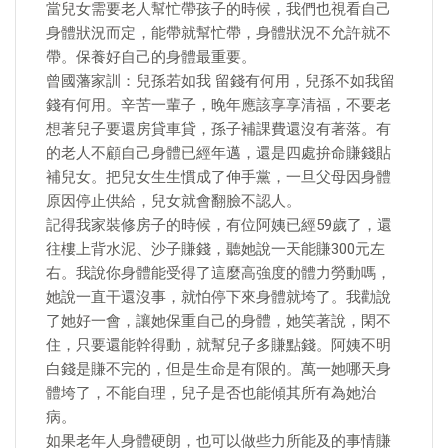
當兒女需要老人幫忙帶孩子的時候，我們也視看自己
身體狀況而定，能帶就幫忙帶，身體狀況不允許就不
帶。保養好自己的身體最重要。
曾國藩家訓：兒孫若如我 留錢有何用，兒孫不如我留
錢有何用。辛苦一輩子，晚年應該享享清福，不要老
想著兒子要還房貸車貸，孫子補課費還沒有著落。有
的老人不顧自己身體已經年邁，還是四處拚命賺錢貼
補兒女。把兒女生生慣成了伸手黨，一旦父母因身體
原因停止供給，兒女就會翻臉不認人。
記得我家裝修房子的時候，有位阿姨已經59歲了，還
往樓上背水泥、沙子賺錢，聽她說一天能賺300元左
右。我說你身體能受得了這麼高強度的體力勞動嗎，
她說一直干還沒事，就怕停下來身體就垮了。我勸說
了她好一會，讓她保重自己的身體，她笑著說，閑不
住，只要還能幹得動，就幫兒子多賺點錢。阿姨不明
白錢是賺不完的，但是生命是有限的。萬一她哪天身
體垮了，不能自理，兒子是否也能傾其所有為她治
病。
如果老年人身體硬朗，也可以做些力所能及的事情賺