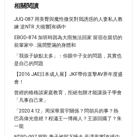
相關閱讀
JUQ-087 用美臀與魔性微笑對我誘惑的人妻私人教
練 逆NTR 大槻響[有碼中
EBOD-874 加班時因為大雨無法回家 留宿在親切的
前輩家中…濕潤豐滿的身體和
「我孩子缺點太多」：你眼中子女的問題，其實也
是自己的問題
【2016 JAE日本成人展】JKF帶你直擊AV界年度盛
會！
曾經的格格談家庭教育，拒絕包辦才能讓孩子學會
「凡事自己來」
「2020.4.12」周深華晨宇關係？問胡兵的事？熱
巴高偉光曾經？程瀟王一博兩人？王源回國了？朱
一龍
NTRD-097 寢取 妻子被部下睡走 長澤里實[有碼中