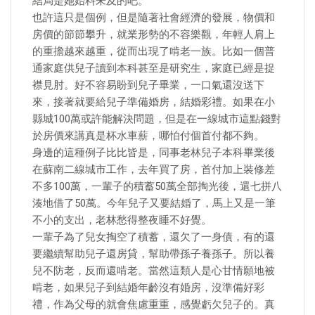
結局是她始料未及的吧。
也許這只是個例，但是隨著社會經濟的發展，物價和
房價的節節攀升，就業形勢的不容樂觀，年輕人肩上
的重擔越來越重，從而出現了啃老一族。比如一個普
通家庭供兒子讀到本科甚至是研究生，家庭已經是捉
襟見肘。好不容易盼到兒子畢業，一口氣還沒送下
來，接著就要給兒子準備婚房，結婚彩禮。如果在小
縣城100萬或許能解決問題，但是在一線城市這點錢對
於房價來講真是杯水車薪，哪怕付個首付都不夠。
身邊的這種例子比比皆是，同事老林兒子本科畢業後
在蘇南二線城市工作，去年買了房，首付加上裝修差
不多100萬，一輩子的積蓄50萬全部掏光後，還七拼八
湊地借了50萬。今年兒子又要結婚了，馬上又是一筆
不小的支出，老林愁得整夜睡不好覺。
一輩子為了兒女掏空了積蓄，還欠了一身債，有的還
要繼續幫助兒子還房貸，幫助帶孫子養孫子。所以養
兒不防老，反而還啃老。當然這類人是心甘情願地被
啃老，如果兒子到結婚年齡沒有婚房，沒準備好彩
禮，作為父母的就會焦慮重重，感覺虧欠兒子的。真