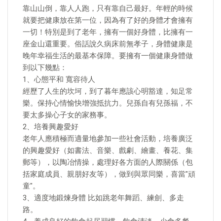
靠山山倒，靠人人跑，只有靠自己最好。年輕的時候
就要把健康放在第一位，因為有了好的身體才會擁有
一切！特別是到了老年，擁有一個好身體，比擁有一
座金山還重要。俗話說久病床前無孝子，身體健康是
晚年幸福生活的最基本保障。要擁有一個健康身體做
到以下幾點：
1、心態平和 寬容待人
經歷了人生的坎坷，到了暮年應該心明豁達，知足常
樂。保持心情愉快增強抵抗力。兒孫自有兒孫福，不
要太多操心子女的家務事。
2、培養興趣愛好
老年人應積極而適量地參加一些社會活動，培養廣泛
的興趣愛好（如書法、音樂、戲劇、繪畫、養花、集
郵等），以陶冶情操，處理好各方面的人際關係（包
括家庭成員、親朋好友等），做到與眾同樂，喜當"頑
童"。
3、適度地鍛煉身體 比如跳老年舞蹈、練劍、多走
路。