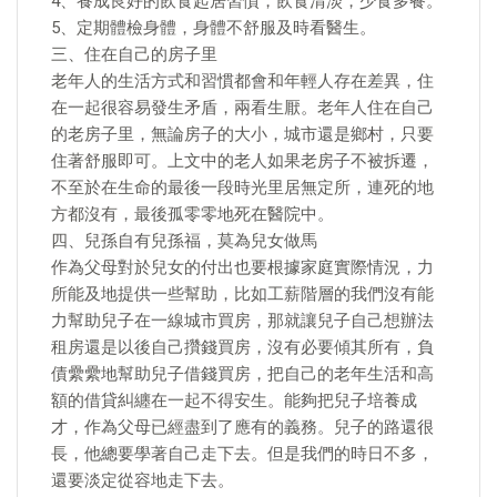
4、養成良好的飲食起居習慣，飲食清淡，少食多餐。
5、定期體檢身體，身體不舒服及時看醫生。
三、住在自己的房子里
老年人的生活方式和習慣都會和年輕人存在差異，住
在一起很容易發生矛盾，兩看生厭。老年人住在自己
的老房子里，無論房子的大小，城市還是鄉村，只要
住著舒服即可。上文中的老人如果老房子不被拆遷，
不至於在生命的最後一段時光里居無定所，連死的地
方都沒有，最後孤零零地死在醫院中。
四、兒孫自有兒孫福，莫為兒女做馬
作為父母對於兒女的付出也要根據家庭實際情況，力
所能及地提供一些幫助，比如工薪階層的我們沒有能
力幫助兒子在一線城市買房，那就讓兒子自己想辦法
租房還是以後自己攢錢買房，沒有必要傾其所有，負
債纍纍地幫助兒子借錢買房，把自己的老年生活和高
額的借貸糾纏在一起不得安生。能夠把兒子培養成
才，作為父母已經盡到了應有的義務。兒子的路還很
長，他總要學著自己走下去。但是我們的時日不多，
還要淡定從容地走下去。