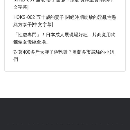
文字幕]
HOKS-002 五十歲的妻子 閉經時期綻放的淫亂性慾
緒方泰子[中文字幕]
「性虐專門」！日本成人展現場好狂，片商竟用狗
鍊牽女優繞全場...
對著400多斤大胖子跳艷舞？奧蘭多市最騷的小姐
們
.
.
.
.
.
.
.
.
.
.
.
.
.
.
.
.
.
.
.
.
.
.
.
.