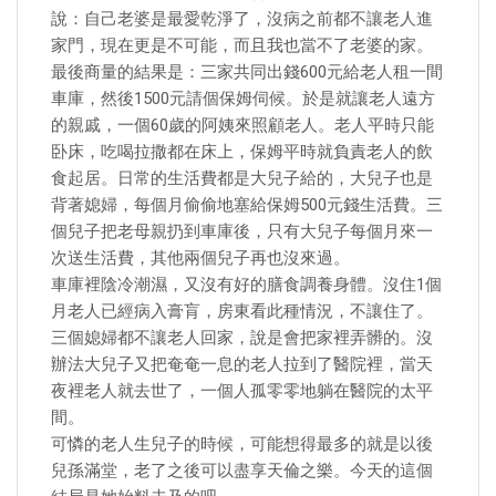
說：自己老婆是最愛乾淨了，沒病之前都不讓老人進
家門，現在更是不可能，而且我也當不了老婆的家。
最後商量的結果是：三家共同出錢600元給老人租一間
車庫，然後1500元請個保姆伺候。於是就讓老人遠方
的親戚，一個60歲的阿姨來照顧老人。老人平時只能
卧床，吃喝拉撒都在床上，保姆平時就負責老人的飲
食起居。日常的生活費都是大兒子給的，大兒子也是
背著媳婦，每個月偷偷地塞給保姆500元錢生活費。三
個兒子把老母親扔到車庫後，只有大兒子每個月來一
次送生活費，其他兩個兒子再也沒來過。
車庫裡陰冷潮濕，又沒有好的膳食調養身體。沒住1個
月老人已經病入膏肓，房東看此種情況，不讓住了。
三個媳婦都不讓老人回家，說是會把家裡弄髒的。沒
辦法大兒子又把奄奄一息的老人拉到了醫院裡，當天
夜裡老人就去世了，一個人孤零零地躺在醫院的太平
間。
可憐的老人生兒子的時候，可能想得最多的就是以後
兒孫滿堂，老了之後可以盡享天倫之樂。今天的這個