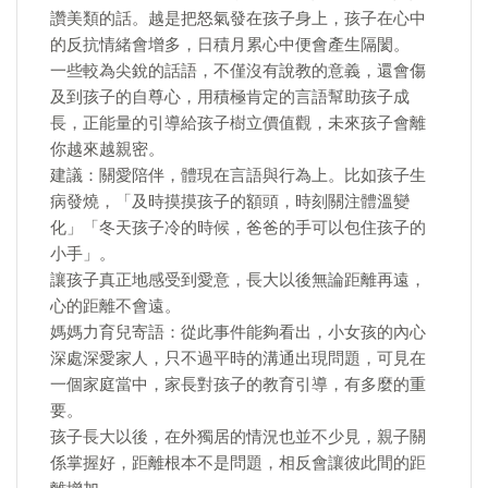
讚美類的話。越是把怒氣發在孩子身上，孩子在心中
的反抗情緒會增多，日積月累心中便會產生隔閡。
一些較為尖銳的話語，不僅沒有說教的意義，還會傷
及到孩子的自尊心，用積極肯定的言語幫助孩子成
長，正能量的引導給孩子樹立價值觀，未來孩子會離
你越來越親密。
建議：關愛陪伴，體現在言語與行為上。比如孩子生
病發燒，「及時摸摸孩子的額頭，時刻關注體溫變
化」「冬天孩子冷的時候，爸爸的手可以包住孩子的
小手」。
讓孩子真正地感受到愛意，長大以後無論距離再遠，
心的距離不會遠。
媽媽力育兒寄語：從此事件能夠看出，小女孩的內心
深處深愛家人，只不過平時的溝通出現問題，可見在
一個家庭當中，家長對孩子的教育引導，有多麼的重
要。
孩子長大以後，在外獨居的情況也並不少見，親子關
係掌握好，距離根本不是問題，相反會讓彼此間的距