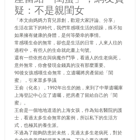
疑：不是親閨女
「本文由媽媽力育兒原創，歡迎大家評論、分享」
生活在當下的時代，我們常感嘆生活的煩躁，殊不知
如果擁有健康的身體，是何等榮幸的事情。
常感嘆生命的無常，卻也是生活的日常，人來人往的
過程中，有些人的生命就此畫上句號。
還有一些依然在與病魔作鬥爭，看過人的生老病死，
意外無常，你會發現金錢真的沒有那麼重要。
90後女孩感嘆生命無常，立遺囑將房產留給「閨
蜜」，引來眾多爭議
王俞（化名），1992年出生的她，來到了中華遺囑庫
上海登記中心立了遺囑，把房產了留給自己的「閨
蜜」。
王俞是一個地地道道的上海女孩，作為知名醫院的護
士，看過太多生命無常的案例，所以私下的生活方
式，也極其的養生派。
不過為了能夠防患於未然，見過太多生老病死，對於