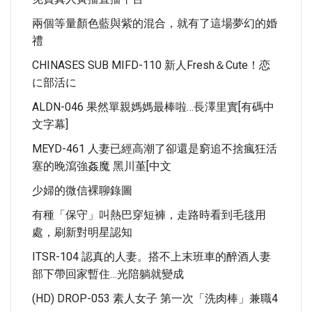
兩個等量顏色藍與紫的混合，就有了這場夢幻的婚
禮
CHINASES SUB MIFD-110 新人Fresh＆cute！恋
に部活に
ALDN-046 果然單親媽媽最棒啦…長澤里實[有碼中
文字幕]
MEYD-461 人妻已經高潮了卻還是窮追不捨瘋狂活
塞的晚瀉強姦魔 黑川堇[中文
少婦的微信裸聊錄圖
有種「保守」叫熱巴穿短褲，走路時看到毛毯用
處，刷新對明星認知
ITSR-104 認真的人妻。搭不上末班車的醉酒人妻
部下帶回家暫住…光陪躺就變成
(HD) DROP-053 素人女子 第一次「洗肉棒」兼職4