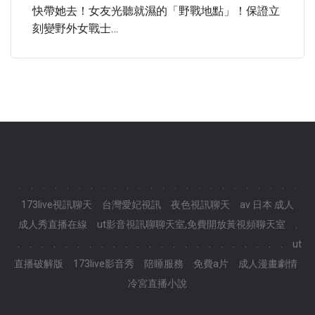
快帶她去！女友光聽就濕的「野戰地點」！保證立
刻變野外女戰士…
.
.
.
.
.
.
.
.
.
.
.
.
.
.
.
.
.
.
.
.
.
.
.
.
173live視訊聊天
台灣愛妃視訊
夜色視訊聊天
av 日本 成人
成人秀直播在線
ut影音視訊聊聊天室,免費開放黃視頻聊天室
.
.
.
.
.
.
.
.
.
.
.
.
.
.
.
.
.
.
.
.
.
.
.
.
ut
直播破解版
173live影音秀
陪睡服務
免費a片
成人漫畫劇情
冷宮直播小說