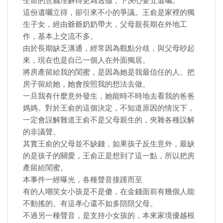
生命的意義理解得更為透徹，下決心要立遺囑。
這份遺囑立得，卻引來不小的爭議。王俞是家裡的獨
生子女，經由爺爺奶奶帶大，父母親長期在外地工
作，基本上交流不多。
由於長期缺乏溝通，經常因為觀點分歧，與父母吵起
來，現在也是自己一個人在外面獨居。
將房產留給我的閨蜜，是因為她是我最信任的人。把
房子留給她，她會按照我的想法去做。
一旦我有什麼意外發生，她能時不時地去看我的爸爸
媽媽。對於王俞的這個決定，不知道原因的情況下，
一定會誤解難道王俞不是父母親生的，夾雜各種誤解
的非議聲。
其實王俞的父母並不缺錢，如果孩子反生意外，最缺
的是孩子的關愛，王俞正是想到了這一點，所以把房
產留給閨蜜。
本事件一經曝光，各種聲音接踵而至
有的人嘲笑女小孩是不是傻，在金錢面前有幾個人能
不動搖的。有這孝心還不如多陪陪父母。
不過另一種聲音，是支持小女孩的，本來家境優越根