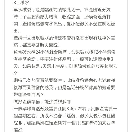
3、破水
羊水破裂，也是臨產前的徵兆之一。它是臨近分娩
時，子宮腔內壓力增高，收縮加強，胎膜會逐漸打
開，產婦會感覺有水流出，像小便似的不受控制地流
出。
產婦一旦出現破水的情況不管有沒有出現有規律的宮
縮，都需要及時去醫院。
通常破水後24小時就會臨產，如果破水後12小時還沒
有生產的話，需要注射催產劑，一般可以連續使用3
天。如果超過3天還未生產，則應該考慮剖腹產相對安
全。
期待已久的寶寶就要降生，此時准爸媽內心充滿種種
複雜而又甜蜜的感受，但是臨近分娩的你真的知道要
帶哪些東西嗎？
做好產前準備，能少受很多罪
一般孕婦自然分娩需要住院3-5天左右，剖腹產需要一
個星期左右。所以不必像「逃難」似的大包小包往醫
院搬，建議媽媽在預產期前一個月把該準備的東西準
備好。