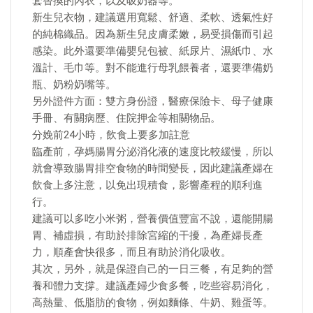
套替換的內衣，以及吸奶器等。
新生兒衣物，建議選用寬鬆、舒適、柔軟、透氣性好
的純棉織品。因為新生兒皮膚柔嫩，易受損傷而引起
感染。此外還要準備嬰兒包被、紙尿片、濕紙巾、水
溫計、毛巾等。對不能進行母乳餵養者，還要準備奶
瓶、奶粉奶嘴等。
另外證件方面：雙方身份證，醫療保險卡、母子健康
手冊、有關病歷、住院押金等相關物品。
分娩前24小時，飲食上要多加註意
臨產前，孕媽腸胃分泌消化液的速度比較緩慢，所以
就會導致腸胃排空食物的時間變長，因此建議產婦在
飲食上多注意，以免出現積食，影響產程的順利進
行。
建議可以多吃小米粥，營養價值豐富不說，還能開腸
胃、補虛損，有助於排除宮縮的干擾，為產婦長產
力，順產會快很多，而且有助於消化吸收。
其次，另外，就是保證自己的一日三餐，有足夠的營
養和體力支撐。建議產婦少食多餐，吃些容易消化，
高熱量、低脂肪的食物，例如麵條、牛奶、雞蛋等。