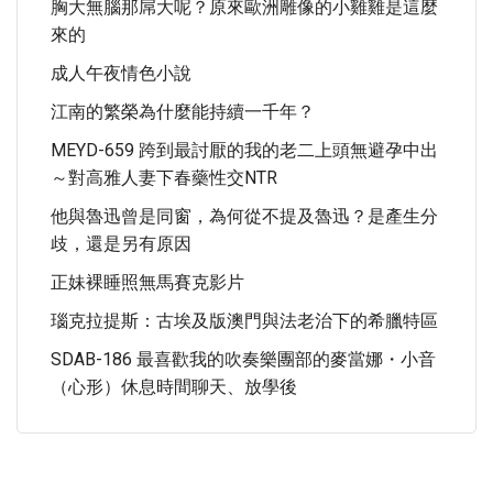
胸大無腦那屌大呢？原來歐洲雕像的小雞雞是這麼
來的
成人午夜情色小說
江南的繁榮為什麼能持續一千年？
MEYD-659 跨到最討厭的我的老二上頭無避孕中出
～對高雅人妻下春藥性交NTR
他與魯迅曾是同窗，為何從不提及魯迅？是產生分
歧，還是另有原因
正妹裸睡照無馬賽克影片
瑙克拉提斯：古埃及版澳門與法老治下的希臘特區
SDAB-186 最喜歡我的吹奏樂團部的麥當娜・小音
（心形）休息時間聊天、放學後