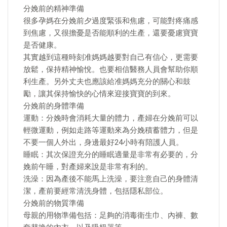
分娩前的精神準備
很多孕媽在分娩前夕過度緊張和焦慮，可能對疼痛感
到焦慮，又很擔憂是否能順利的生產，還要憂慮寶寶
是否健康。
其實越到這種時刻准媽媽越要對自己有信心，更需要
放鬆，保持精神愉悅。也要相信醫務人員會幫助你順
利生產。另外丈夫也應該給准媽媽充分的關心和鼓
勵，讓其保持愉快的心情來迎接寶寶的到來。
分娩前的身體準備
運動：分娩時會消耗大量的體力，產婦在分娩前可以
輕微運動，例如走路等運動來為分娩積蓄體力，但是
不要一個人外出，身邊最好24小時有陪護人員。
睡眠：其次保證充分的睡眠適量是非常有必要的，分
娩前午睡，對產婦來說是非常有利的。
洗澡：因為產後不能馬上洗澡，要注意自己的身體清
潔，產前要經常清洗身體，包括隱私部位。
分娩前的物質準備
母親的用物準備包括：足夠的消毒衛生巾、內褲、數