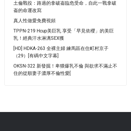
土倫戰役：路過的拿破崙臨危受命，自此一戰拿破
崙的命運改寫
真人性做愛免費視頻
TPPN-219 Hcup美巨乳 享受「早見依櫻」的美巨
乳！經典汗水淋漓SEX獲
[HD] HDKA-263 全裸主婦 練馬區在住町村京子
（29）[有碼中文字幕]
OKSN-322 新發掘！卑猥爆乳不倫 與欲求不滿止不
住的從順妻子濃厚不倫性愛[