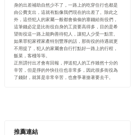
身的出差補助自然少不了，一路上的吃穿住行也都是
由公費支出，這就有點像我們現在的出差了。除此之
外，這些犯人的家屬一般都會偷偷的塞錢給衙役們，
這筆錢必定是比衙役自身的工資要高得多，目的是希
望衙役這一路上能夠善待犯人，讓犯人少受一點苦。
如果罪犯家裡家產特別豐厚的話，那衙役的待遇就更
不用提了，犯人的家屬會自行打點好一路上的行程，
飯菜，客棧等等。
正所謂付出才會有回報，押送犯人的工作雖然十分的
辛苦，但是掙的外快往往也非常多，因此很多衙役為
了錢財，就算是非常辛苦，也會爭著搶著要去干。
推薦連結