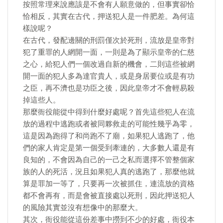
按照常理來說應該是不會有人願意做的，但事實卻恰
恰相反，其實在古代，押送犯人是一件肥差。為何這
樣說呢？
在古代，發配邊關的刑罰僅次於死刑，流放是皇帝對
犯了重罪的人網開一面，一則是為了顯示皇帝的仁慈
之心，給犯人們一個改過自新的機會，二則這些被網
開一面的犯人多為達官貴人，或是身居要位或是有功
之臣，再不濟也是功臣之後，因此皇帝才不會輕易殺
掉這些人。
那麼衙役能從中得到什麼好處呢？首先這些犯人在流
放的過程中逃跑或者被同夥救走的可能性幾乎為零，
這是因為跑得了和尚跑不了廟，如果犯人逃跑了，他
們的家人肯定是第一個受到牽連的，大多數人還是有
良知的，不會因為自己的一己之私而選擇不管整個家
族的人的死活，況且如果犯人真的逃跑了，那麼他就
算是罪加一等了，只要再一次被抓住，連流放的資格
都不會再有，而是會被直接處以死刑，因此押送犯人
的風險其實並沒有想像中的那麼大。
其次，衙役能從這份差事中撈到不少的好處，衙役本