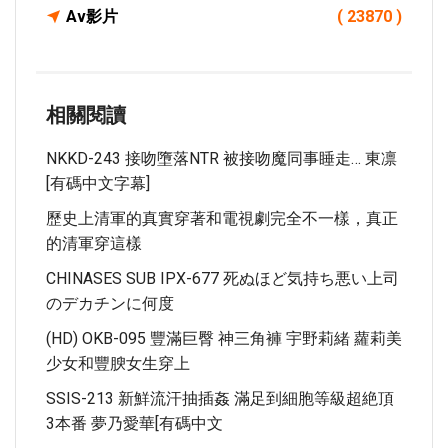
Av影片
( 23870 )
相關閱讀
NKKD-243 接吻墮落NTR 被接吻魔同事睡走… 東凛
[有碼中文字幕]
歷史上清軍的真實穿著和電視劇完全不一樣，真正
的清軍穿這樣
CHINASES SUB IPX-677 死ぬほど気持ち悪い上司
のデカチンに何度
(HD) OKB-095 豐滿巨臀 神三角褲 宇野莉緒 蘿莉美
少女和豐腴女生穿上
SSIS-213 新鮮流汗抽插姦 滿足到細胞等級超絶頂
3本番 夢乃愛華[有碼中文