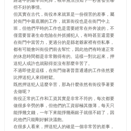
路途中的艱辛而死掉，根本無法預知下一秒會發生哪
些不好的事情。
但其實在古代，衙役本來就算是一份很苦的差事，屬
於衙門中最底層的工作，就算衙役也是在衙門中上
班，但他們平時的工作也是需要經常在外奔波的，不
僅需要冒著生命危險在外抓捕犯人，有時甚至還需要
在衙門中當苦力，更過分的是縣老爺家裡有些私事，
都有可能會叫衙役們前去幫忙，因此他們有時連正常
的休息時間都是非常難得有的。這樣一對比起來，押
送犯人或許也就顯得並沒有那麼辛苦了。
不過即使是這樣，在衙門做著普普通通的工作依然要
比押送犯人來得輕鬆。
既然押送犯人這麼辛苦，那為什麼依然有衙役爭著要
去做呢？
衙役正常的工作和工資其實是非常不符的，每次都要
做很多辛勞的事，但他們的工資卻極其微薄，每天只
能掙幾文錢，一年下來能掙幾兩銀子就很不錯了，因
此他們只能剛好解決溫飽。
在很多人看來，押送犯人的確是一個非常苦的差事，