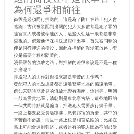
為何還爭相前往
衙役是必須同行押送的，這是為了防止在路上犯人會
逃跑，古代被發配到邊關的犯人大多數都是犯了罪的
達官貴人或者被牽連的人，這些人朝廷一般都是非常
重視的。倘若他們在押送過程中出事，首先被問罪的
便是同行押送的衙役，因此在押解的漫漫流放路，衙
役是需要全程都陪著的。
漫長艱苦的流放之路，對押解的差役來說是不是一種
折磨呢？
押送犯人的工作對衙役來說是辛苦的工作嗎？
發配犯人的地點通常都是遠離繁華地區的偏遠地帶，
例如宋朝時期常見的流放地帶有海南，滄州等，明朝
一般為雲貴地區，清朝則是東北寧古塔，這些地區的
一個共同特點就是偏遠，押送犯人需要步行幾千里，
一路上都要忍受長途跋涉，風餐露宿的折磨，其中的
辛苦自不必說；而且一路上也是相當危險的，比如在
路上可能會遇到強盜，或者是有的犯人因為不能忍受