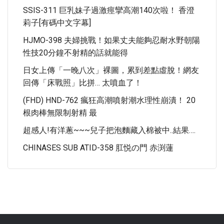
SSIS-311 巨乳妹子過激痙攣高潮140次啦！ 香澄
莉子[有碼中文字幕]
HJMO-398 夫婦挑戰！如果丈夫能夠忍耐水野朝陽
性技20分鐘不射精的話就能得
日女上傳「一晚八次」裸圖，累到差點虛脫！網友
回傳「床戰照」比拼… 太噴血了！
(FHD) HND-762 瘋狂高潮噴射潮水理性崩潰！ 20
根肉棒無限制射精 最
超感人!有洋蔥~~~兒子把泡麵藏入棉被中..結果….
CHINASES SUB ATID-358 肛悦の門 赤渕蓮