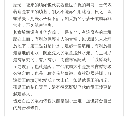
紀念，後來的墳頭也代表著後世子孫的興盛，更代表
著這是有主的墳墓，別人不能再佔用此地。反之，墳
頭消失，則表示子孫不計，如夭折的小孩子墳頭就非
常小，不久就會消失。
其實墳頭還有其他含義，一是安全，有這麼多的土堆
壓在上面，有利於保護先人的骨骸，以保證先人永埋
於地下，第二點就是排水，建起一個墳頭，有利於排
走墓地的雨水，防止先人的墳墓遭到水淹。而且墳頭
是有講究的，有大有小，周禮春官記載：「以爵為封
丘之度」，也就是說，古代墳頭大小是按照官爵等級
來制定的，也是一種身份的象徵。春秋戰國時期，各
諸侯王的墳頭都變成了大山丘，如趙武靈王的趙丘、
燕趙王的昭丘等等，還有後來歷朝歷代的帝王陵更是
越建越大。
普通百姓的墳頭依舊只能是個小土堆，這也符合自己
的身份和條件。