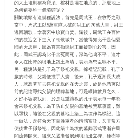
的大土堆則稱為寶頂。棺材是埋在地底的，那麼地上
為何還要堆一個墳頭呢？
關於墳頭有這幾種說法，首先是周武王，在牧野之戰
當中，周武王以5萬軍隊大破商紂王的70萬大軍，紂王
逃回朝歌，拿著宮中珍寶自焚。隨後，周武王在百姓
們的歡迎之下進入了朝歌城中，當他得知比干是個愛
國的大忠臣，因為直言勸諫紂王而被剖心殺害，因
此，周武王認為比干含冤而死，深為他鳴不平，這才
令人在比乾的墳地上築土為墳，表示為忠臣鳴不平。
另一種說法是孔子為了祭祀父親。據禮記記載，孔子3
歲的時候，父親便撒手人寰，後來，孔子逐漸長大成
人，就想著前去祭祀父親的在天之靈，於是他憑著以
前的記憶尋找父親的埋葬墓地，可是輾轉數月之久，
才好不容易找到。於是注重禮教的孔子表示每一年都
會來祭祀父親，為了防止父親的墓地被荒草覆蓋，難
以尋找，隨後在父親的墓地上築土為墳作為標記。這
一做法，既符合天下百姓重孝的情感寄託，又非常方
便後世子孫祭祀，因此築土為墳的墓葬形式逐漸在民
間流傳開來。後來又逐漸發展到墳頭邊立碑、種樹等