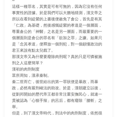
~
這樣一種罪名，其實是可有可無的，因為它沒有任何
事實性的證據。於是我們可以大膽地猜測，漢文帝之
所以在看到緹縈的上書後便赦免了倉公，首先是有其
「仁政」為基礎，然後感慨緹縈的孝道是一個層面，
尊重倉公的「神醫」之名是另一層面，而最重要的一
個層面則是倉公的罪名有「欲加之罪」之嫌。如果只
是「念其孝道」便釋放一個刑犯，對一個頗懂政治的
君王來說有點太兒戲了。
那漢文帝又為什麼要廢除肉刑呢？真的只是可憐被施
刑之人這麼簡單？
漢初的肉刑制度
眾所周知，漢承秦制。
秦二世而亡，後世給出的第一罪狀便是暴政，而暴
政，必然有嚴刑峻法的助攻。於是，漢朝建立以後，
從劉邦開始的歷代帝王都非常注重安撫民心，就連一
貫被認為「心狠手辣」的呂后，都有廢除「腰斬」之
舉。
但是，到了漢文帝時代，刑法中的肉刑制度，依然很