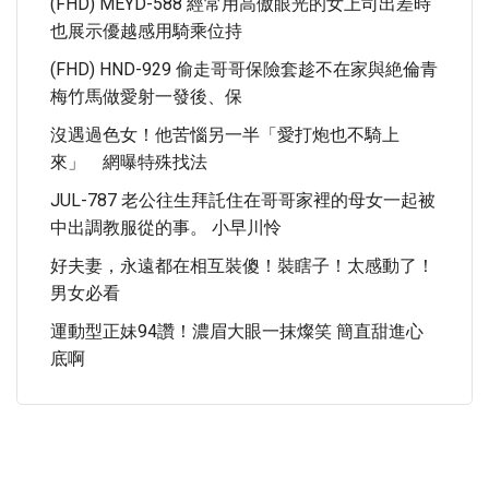
(FHD) MEYD-588 經常用高傲眼光的女上司出差時
也展示優越感用騎乘位持
(FHD) HND-929 偷走哥哥保險套趁不在家與絶倫青
梅竹馬做愛射一發後、保
沒遇過色女！他苦惱另一半「愛打炮也不騎上
來」 網曝特殊找法
JUL-787 老公往生拜託住在哥哥家裡的母女一起被
中出調教服從的事。 小早川怜
好夫妻，永遠都在相互裝傻！裝瞎子！太感動了！
男女必看
運動型正妹94讚！濃眉大眼一抹燦笑 簡直甜進心
底啊