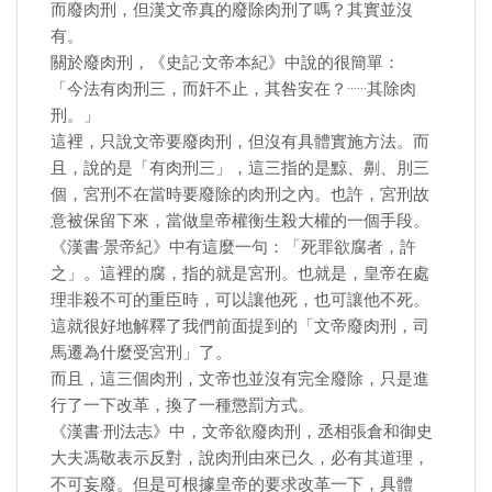
而廢肉刑，但漢文帝真的廢除肉刑了嗎？其實並沒
有。
關於廢肉刑，《史記·文帝本紀》中說的很簡單：
「今法有肉刑三，而奸不止，其咎安在？······其除肉
刑。」
這裡，只說文帝要廢肉刑，但沒有具體實施方法。而
且，說的是「有肉刑三」，這三指的是黥、劓、刖三
個，宮刑不在當時要廢除的肉刑之內。也許，宮刑故
意被保留下來，當做皇帝權衡生殺大權的一個手段。
《漢書·景帝紀》中有這麼一句：「死罪欲腐者，許
之」。這裡的腐，指的就是宮刑。也就是，皇帝在處
理非殺不可的重臣時，可以讓他死，也可讓他不死。
這就很好地解釋了我們前面提到的「文帝廢肉刑，司
馬遷為什麼受宮刑」了。
而且，這三個肉刑，文帝也並沒有完全廢除，只是進
行了一下改革，換了一種懲罰方式。
《漢書·刑法志》中，文帝欲廢肉刑，丞相張倉和御史
大夫馮敬表示反對，說肉刑由來已久，必有其道理，
不可妄廢。但是可根據皇帝的要求改革一下，具體