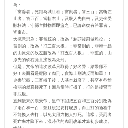
為：
「當黥者，髡鉗為城旦舂；當劓者，笞三百；當斬左
止者，笞五百；當斬右止，及殺人先自告，及吏坐受
賕枉法，守縣官財物而即盜之，已論命復有笞罪者，
皆棄市。」
大概意思為：罪當黥的，改為「剃頭後罰做雜役」；
當劓的，改為「打三百大板」；罪當刖的，罪輕一點
的由原先的砍左腿改為「打五百大板」，罪重的，由
原先的砍右腿直接改為死刑。
但是，文帝的這次改革只取得了好名聲，結果卻不
好！表面看是廢除了肉刑，實際上刑法反而加重了！
史書記載，三百板子後，人基本就廢了，甚至有些體
格弱的就直接死了！因為當時打板子，打的是後背而
非屁股。
直到後來的漢景帝，皇帝下詔把五百和三百分別改為
了兩百和一百，並且規定要打屁股，而且打的過程中
不能換人去打，以免太用力把人打死。這樣，受罰者
死亡率才降下來，漢時代的肉刑改革才算初步成功。