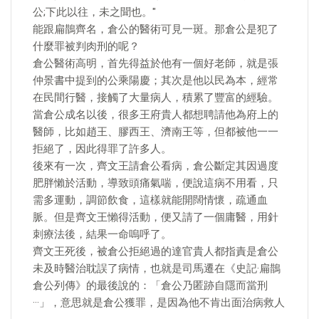
公;下此以往，未之聞也。"
能跟扁鵲齊名，倉公的醫術可見一斑。那倉公是犯了
什麼罪被判肉刑的呢？
倉公醫術高明，首先得益於他有一個好老師，就是張
仲景書中提到的公乘陽慶；其次是他以民為本，經常
在民間行醫，接觸了大量病人，積累了豐富的經驗。
當倉公成名以後，很多王府貴人都想聘請他為府上的
醫師，比如趙王、膠西王、濟南王等，但都被他一一
拒絕了，因此得罪了許多人。
後來有一次，齊文王請倉公看病，倉公斷定其因過度
肥胖懶於活動，導致頭痛氣喘，便說這病不用看，只
需多運動，調節飲食，這樣就能開闊情懷，疏通血
脈。但是齊文王懶得活動，便又請了一個庸醫，用針
刺療法後，結果一命嗚呼了。
齊文王死後，被倉公拒絕過的達官貴人都指責是倉公
未及時醫治耽誤了病情，也就是司馬遷在《史記·扁鵲
倉公列傳》的最後說的：「倉公乃匿跡自隱而當刑
···」，意思就是倉公獲罪，是因為他不肯出面治病救人