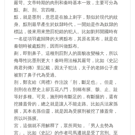
嚴苛。文帝時期的肉刑和秦時基本一致，主要可分為
黥、劓、刖、宮四種。
黥，就是墨刑，意思是在臉上刺字，類似於現代的紋
身。黥刑最早產生於奴隸時代，一開始是作為奴隸的
標誌，後來用來懲罰犯錯的犯人。比如劉邦開國時有
一名從項羽處歸降的大將黥布，其原名英布，就是在
秦朝時被處黥刑，因而叫做黥布。
劓，即割鼻子。這種刑罰對人的面貌改變極大，所以
侮辱性比墨刑更大！秦時用法極其嚴苛，比如《史記·
商君列傳》里記載，因太子犯法，太子的老師公子虔
被割了鼻子代為受過。
刖，鄭玄給《周禮》作注說「刖，斷足也」。但是，
刖刑在在歷史上卻五花八門，別稱有臏、骸、止、趾
等好多種。可見，施刑時有斷足的，有斷腿的，還有
挖膝蓋骨的，總之就是讓人不能走路。比如兵法家孫
臏，其本名孫伯靈，就是因為受臏刑被挖了膝蓋骨，
所以叫孫臏。
宮，這個就不用解釋了，眾所周知，「男人去勢為
宮」。比如《史記》的作者司馬遷就是受了宮刑。至