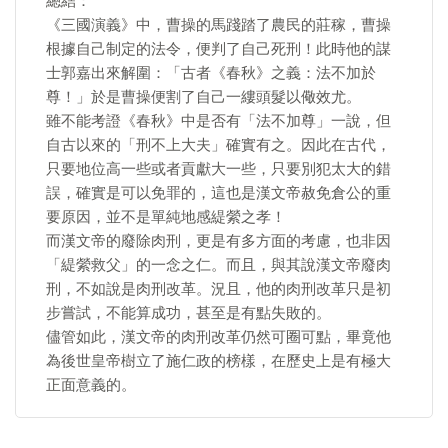
總結：
《三國演義》中，曹操的馬踐踏了農民的莊稼，曹操
根據自己制定的法令，便判了自己死刑！此時他的謀
士郭嘉出來解圍：「古者《春秋》之義：法不加於
尊！」於是曹操便割了自己一縷頭髮以儆效尤。
雖不能考證《春秋》中是否有「法不加尊」一說，但
自古以來的「刑不上大夫」確實有之。因此在古代，
只要地位高一些或者貢獻大一些，只要別犯太大的錯
誤，確實是可以免罪的，這也是漢文帝赦免倉公的重
要原因，並不是單純地感緹縈之孝！
而漢文帝的廢除肉刑，更是有多方面的考慮，也非因
「緹縈救父」的一念之仁。而且，與其說漢文帝廢肉
刑，不如說是肉刑改革。況且，他的肉刑改革只是初
步嘗試，不能算成功，甚至是有點失敗的。
儘管如此，漢文帝的肉刑改革仍然可圈可點，畢竟他
為後世皇帝樹立了施仁政的榜樣，在歷史上是有極大
正面意義的。