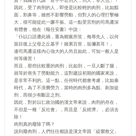
質！我國古代講「君子不近刑人，刑人，非人也」！
因此，受了肉刑的人，即使是比較輕的肉刑，比如黥
面，割鼻等，雖然不影響勞動，但對人的心理打擊極
大，很可能從此一蹶不振。這一點受宮刑的司馬遷深
有體會，他在《報任安書》中說：
「仆以口語遭此禍，重為鄉黨所笑，侮辱先人，以何
面目復上父母之丘墓乎！雖累百世，垢彌甚耳！」
連司馬遷這樣內心強大的人尚且如此，可知一般人是
何等痛苦！
而且，那些比較重的肉刑，比如刖，一旦人斷了腿，
就等於喪失了勞動能力，這對建設初期的國家來說，
是非常不利的。這一點，任何時代都會考慮，比如秦
時代，為了不浪費勞力，當時的肉刑多為黥、劓加徒
刑，而很少有斷足之刑。
因此，對於以仁政治國的漢文帝來說，肉刑的存在，
不但是一種「反社會」，而且是「反經濟」，必須去
除！
肉刑真的廢除了嗎？
說到廢肉刑，人們往往都說是漢文帝因「緹縈救父」