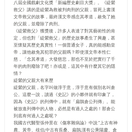
八屆全國戲劇文化獎「新編歷史劇目大獎」。《緹縈
救父》講的是緹縈為救被判肉刑的父親，冒死上書漢
文帝救父的故事，最終漢文帝感念其孝道，赦免了她
的父親，並廢除了肉刑。
《緹縈救父》獲獎後，許多人表達了對其藝術性的肯
定，但也對「緹縈救父」的歷史故事產生了興趣，甚
至懷疑其歷史真實性！一個普通女子，真的能感動皇
帝，讓他赦免其犯罪的父親嗎？即使漢文帝本性仁
慈，「念其孝道」大發慈悲，那也不至於把實行了千
年的肉刑廢除了吧！亦或是，這其中有什麼其它的隱
情？
緹縈的父親大有來歷
緹縈的父親，名字叫做淳于意，淳于意有個別名叫倉
公。這麼一說，讀過《史記》的小夥伴就有印象了，
因為《史記》的列傳中，就有「扁鵲倉公列傳」。能
被放進列傳中的人物，必然是有過人之處的！那倉公
到底有何過人之處呢？
我國古代醫聖張仲景在《傷寒雜病論》中說:"上古有神
農、黃帝、歧伯;中古有長桑、扁鵲;漢有公乘陽慶、倉