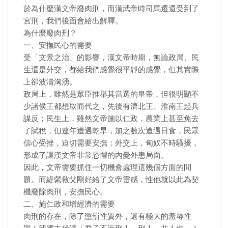
於為什麼漢文帝廢肉刑，而漢武帝時司馬遷還受到了
宮刑，我們後面會給出解釋。
為什麼廢肉刑？
一、安撫民心的需要
受「文景之治」的影響，漢文帝時期，無論政局、民
生還是外交，都給我們感覺很平靜的感覺，但其實際
上卻波濤洶湧。
政局上，雖然是眾臣推舉其當選的皇帝，但很明顯不
少諸侯王都想取而代之，先後有濟北王、淮南王起兵
謀反；民生上，雖然文帝施以仁政，農業上甚至免去
了賦稅，但連年遭遇乾旱，加之數次遭遇日食，民眾
信心受挫，迫切需要安撫；外交上，匈奴不時騷擾，
形成了讓漢文帝非常恐懼的內憂外患局面。
因此，文帝需要抓住一切機會處理這幾個方面的問
題。而緹縈救父剛好給了文帝靈感，性他就以此為契
機廢除肉刑，安撫民心。
二、施仁政和增經濟的需要
肉刑的存在，除了懲罰性質外，還有極大的羞辱性