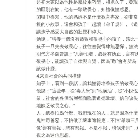
起初大家以為他性格屬於乖巧型，相處久了，發現
的區別在於，他有一顆敬畏心，知禮儀懂感恩。
閑聊中得知，他的媽媽不是什麼教育專家，卻非常
報的小故事，還會和孩子一起讀《弟子規》，《道
讓孩子感受大自然的壯觀和偉大。
她說，"培養一個沒有恭敬和敬畏心的孩子，遠比
孩子一旦失去敬畏心，往往會變得肆無忌憚，無法
明代方孝孺曾說："凡善怕者，必身有所正，言有
敬畏心，能讓孩子自律與自覺，因為"敬"會有所為
該做什麼。
4.來自社會的共同構建
知乎上，看到一段話，讓我懂得培養孩子的敬畏心
他說："這些年，從"毒大米"到"地溝油"，從"小悅悅
業，社會的各個階層都面臨著道德敗壞、信仰缺失
地缺乏敬畏之心。"
人，總得怕點什麼。我們現在的人，就是因為什麼
鬼神司善惡，不怕做了壞事遭報應，不怕"舉頭三尺
像"善有善報，惡有惡報。不是不報，時候未到"
視之為迷信思想。