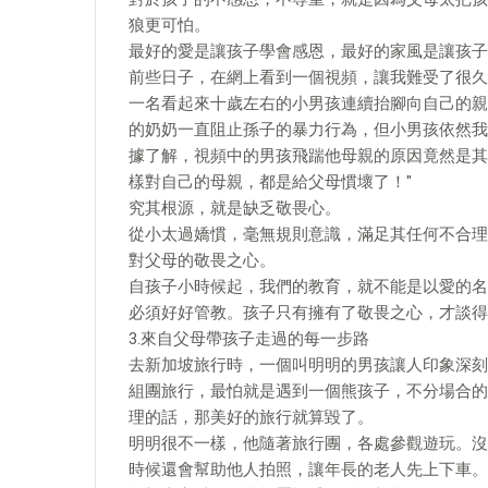
狼更可怕。
最好的愛是讓孩子學會感恩，最好的家風是讓孩子
前些日子，在網上看到一個視頻，讓我難受了很久
一名看起來十歲左右的小男孩連續抬腳向自己的親
的奶奶一直阻止孫子的暴力行為，但小男孩依然我
據了解，視頻中的男孩飛踹他母親的原因竟然是其
樣對自己的母親，都是給父母慣壞了！"
究其根源，就是缺乏敬畏心。
從小太過嬌慣，毫無規則意識，滿足其任何不合理
對父母的敬畏之心。
自孩子小時候起，我們的教育，就不能是以愛的名
必須好好管教。孩子只有擁有了敬畏之心，才談得
3.來自父母帶孩子走過的每一步路
去新加坡旅行時，一個叫明明的男孩讓人印象深刻
組團旅行，最怕就是遇到一個熊孩子，不分場合的
理的話，那美好的旅行就算毀了。
明明很不一樣，他隨著旅行團，各處參觀遊玩。沒
時候還會幫助他人拍照，讓年長的老人先上下車。