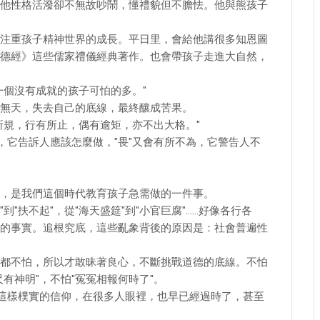
他性格活潑卻不無故吵鬧，懂禮貌但不膽怯。他與熊孩子
注重孩子精神世界的成長。平日里，會給他講很多知恩圖
德經》這些儒家禮儀經典著作。也會帶孩子走進大自然，
一個沒有成就的孩子可怕的多。"
無天，失去自己的底線，最終釀成苦果。
所規，行有所止，偶有逾矩，亦不出大格。"
，它告訴人應該怎麼做，"畏"又會有所不為，它警告人不
，是我們這個時代教育孩子急需做的一件事。
"到"扶不起"，從"海天盛筵"到"小官巨腐"……好像各行各
的事實。追根究底，這些亂象背後的原因是：社會普遍性
都不怕，所以才敢昧著良心，不斷挑戰道德的底線。不怕
有神明"，不怕"冤冤相報何時了"。
，這樣樸實的信仰，在很多人眼裡，也早已經過時了，甚至