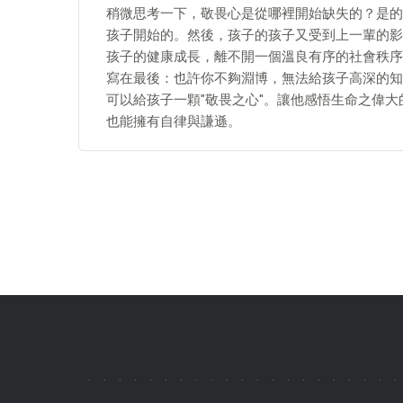
稍微思考一下，敬畏心是從哪裡開始缺失的？是的
孩子開始的。然後，孩子的孩子又受到上一輩的影
孩子的健康成長，離不開一個溫良有序的社會秩序
寫在最後：也許你不夠淵博，無法給孩子高深的知
可以給孩子一顆"敬畏之心"。讓他感悟生命之偉
也能擁有自律與謙遜。
.
.
.
.
.
.
.
.
.
.
.
.
.
.
.
.
.
.
.
.
.
.
.
.
.
.
.
.
.
.
.
.
.
.
.
.
.
.