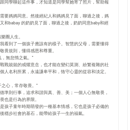
跟同學聊起這件事，才知道是同學幫她寄了照片，幫助報
需要媽媽同意。然後經紀人和媽媽見了面，聊過之後，媽
babay 的奶奶見了面，聊過之後，奶奶同意baby和經
娛樂圈人生。
我看到了一個孩子應該有的樣子。智慧的父母，需要懂得
敬畏規則，懂得感恩和尊重。
氣，無怠惰之氣。"
戰戰兢兢的戒懼意念，也才能在變幻莫測、紛繁複雜的社
個人名利所累，永遠謙卑平和，恪守心靈的從容和淡定。
子之心，常存敬畏。"
德準則行事，追求和諧與真、善、美；一個人心無敬畏，
畏也是行為的界限。
是孩子童年時期萌發的一種基本情感，它也是孩子必備的
後穩步社會的基石，能帶給孩子一生的福氣。