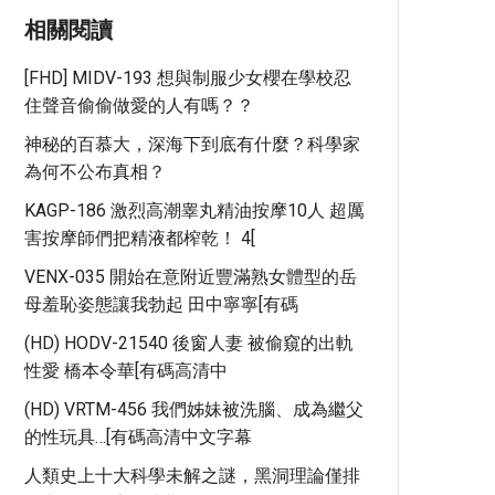
相關閱讀
[FHD] MIDV-193 想與制服少女櫻在學校忍
住聲音偷偷做愛的人有嗎？？
神秘的百慕大，深海下到底有什麼？科學家
為何不公布真相？
KAGP-186 激烈高潮睾丸精油按摩10人 超厲
害按摩師們把精液都榨乾！ 4[
VENX-035 開始在意附近豐滿熟女體型的岳
母羞恥姿態讓我勃起 田中寧寧[有碼
(HD) HODV-21540 後窗人妻 被偷窺的出軌
性愛 橋本令華[有碼高清中
(HD) VRTM-456 我們姊妹被洗腦、成為繼父
的性玩具…[有碼高清中文字幕
人類史上十大科學未解之謎，黑洞理論僅排