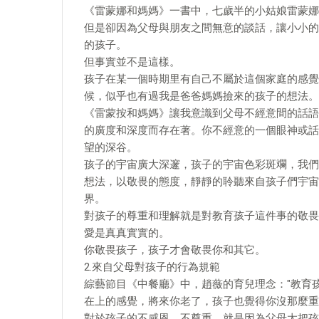
《雷蒙娜和媽媽》一書中，七歲半的小姑娘雷蒙娜
但是卻因為父母與朋友之間無意的談話，讓小小的
的孩子。
但事實並不是這樣。
孩子在某一個時期里有自己不屬於這個家庭的感覺
候，似乎也有過我是爸爸媽媽撿來的孩子的想法。
《雷蒙按和媽媽》讓我意識到父母不經意間的話語
的廣度和深度而存在著。你不經意的一個眼神或話
望的深谷。
孩子的宇宙廣大深邃，孩子的宇宙色彩斑斕，我們
想法，以敬畏的態度，靜靜的聆聽來自孩子們宇宙
界。
對孩子的尊重和理解就是對教育孩子這件事的敬畏
愛是真真實實的。
你敬畏孩子，孩子才會敬畏你和其它。
2.來自父母對孩子的行為規範
綜藝節目《中餐廳》中，趙薇的育兒理念："教育
在上的感覺，將來你老了，孩子也覺得你沒那麼重
對於孩子的不感恩，不尊重，就是因為父母太把孩