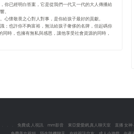
，你已經明白答案，它是從我們一代又一代的大人傳播給
響。
。心懷敬畏之心對人對事，是你給孩子最好的貢獻。
識；也許你不夠富裕，無法給孩子奢侈的名牌，但起碼你
大的同時，也擁有無私與感恩，讓他享受社會資源的同時，
.
.
.
免費成.人視訊
mm影音
東亞愛愛網,真人聊天室
直播 女神
.
.
免費美女視頻
陌生隨機聊天
在線視訊交友
成人小遊戲
午夜