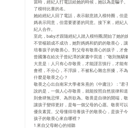
當時，經紀人打電話給她的時候，她以為是騙子。
了模特比賽的名。
她給經紀人回了電話，表示願意踏入模特圈，但是
媽表示同意，但需要婆婆的同意。接下來，經紀人又和
紀人合作。
至此，baby才跟隨經紀人踏入模特圈,開始了她的
不管楊穎成不成功，她對媽媽和奶奶的敬畏心，讓
培養孩子的敬畏心。對父母有敬畏心的孩子，才會
曾國藩在給次子曾紀澤的家書中寫道："敬則無驕
大意是：人只有心存敬畏，才能謹言慎行，才能有
會裡，不分心，不浮躁，不被私心雜念所擾，不為
什麼是敬畏之心？
敬畏之心出自南宋大學者朱熹的《中庸注》："君
說的是，一個人心存敬畏，就能按照自然規律和道
則會肆無忌憚、為所欲為。敬畏是自律的開端，敬
讓孩子變得更好，是每一個父母的心愿。敬畏可以
優良素質。父母懂得培養孩子的敬畏心，是孩子今
孩子的敬畏心來自哪裡？
1.來自父母耐心的傾聽