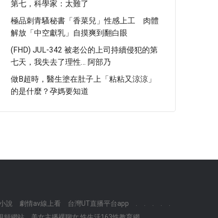
第七，科學家：太難了
極品刺青騷秘書「香菜兒」性感上工 肉體
解放「中空獻乳」自摸爽到翻白眼
(FHD) JUL-342 被老公的上司持續侵犯的第
七天，我失去了理性… 阿部乃
做B超時，醫生塗在肚子上「粘粘又涼涼」
的是什麼？孕媽要知道
 小說
劇情av線上看
台灣UT直播平台app
.
.
.
.
.
視頻網站
美女主播裸聊女,性生活163性教育網